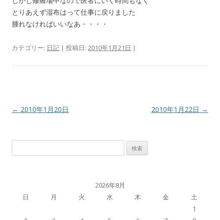
しかし修羅場中なので医者にいく時間もなく
とりあえず湿布はって仕事に戻りました
腫れなければいいなあ・・・・
カテゴリー:
日記
| 投稿日:
2010年1月21日
|
投
←
2010年1月20日
2010年1月22日
→
稿
ナ
検
ビ
索:
ゲ
ー
2026年8月
シ
日
月
火
水
木
金
土
ョ
1
ン