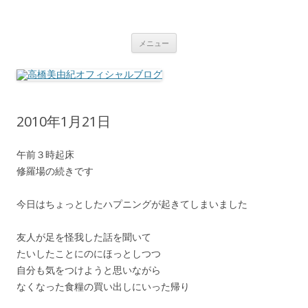
高橋美由紀オフィシャルブログ
Miyuki Takahashi Official Blog
コ
メニュー
ン
テ
ン
ツ
へ
ス
キ
ッ
2010年1月21日
プ
午前３時起床
修羅場の続きです
今日はちょっとしたハプニングが起きてしまいました
友人が足を怪我した話を聞いて
たいしたことにのにほっとしつつ
自分も気をつけようと思いながら
なくなった食糧の買い出しにいった帰り