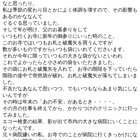
なと思ったり。
私は季節の変わり目とかによく体調を壊すので、その影響も
あるのかななんて
ぐるぐる思っていました。
そして年が明け、父のお墓参りをして
いつも行くお寺に新年の御参りにいった時のこと。
このお寺ではいつもお札と破魔矢を買うんですが
数が多いものですからいつも袋にいれてくださいます。
それが今年に限っていつもの大きな袋がないといわれ
これでよかったらと小さめの袋をいただきました。
その袋にお札と破魔矢を入れて、お寺の階段を下っていたら
階段の途中で突然袋が破れ、お札と破魔矢が落ちてしまいま
した。
不吉だなあなんて思いつつ、でもいつもならあまり気にしな
いんですが
その時は年末の「あの不安」があるとき・・・・。
その月の仕事を終えてから、かかりつけのクリニックに行っ
てみました。
エコー検査の結果、影が出て市内の大きな病院にいくことに
なったんです。
元々病院嫌いの私。お寺でのことが病院に行くきっかけにな