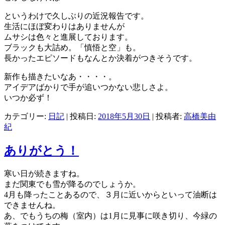
というわけで久しぶりの近況報告です。
生活にほぼ変わりはありませんが
ムサシは色々と進展しております。
ブラックも大詰め。「慎悟と空」も。
長かったエピソードもなんとか決着がつきそうです。
新作も描きたいなあ・・・・。
アイデアばかりで手が追いつかない悲しさよ。
いつか必ず！
カテゴリー:
日記
| 投稿日:
2018年5月30日
|
投稿者:
高橋美由
紀
ありがとう！
寒い日が続きますね。
まだ関東でも雪が降るのでしょうか。
4月も降ったことあるので、３月に近いからといって油断は
できませんね。
あ、でもうちの梅（室内）は1月に見事に咲き切り、今緑の