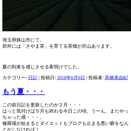
埼玉県狭山市にて。
郊外には「さやま茶」を育てる茶畑が沢山あります。
夏の到来を感じさせる夜明けでした。
カテゴリー:
日記
| 投稿日:
2018年6月6日
|
投稿者:
高橋美由紀
もう夏・・・
この前日記を更新したのが２月・・・
はっと気付けば５月も終わる今日この頃。うーん、またやっ
ちゃった感・・・。
修羅場が始まるとダイエットもブログも止まる悪い癖をなん
とかしなければ！