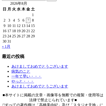
索:
2026年8月
日
月
火
水
木
金
土
1
2
3
4
5
6
7
8
9
10
11
12
13
14
15
16
17
18
19
20
21
22
23
24
25
26
27
28
29
30
31
« 1月
最近の投稿
あけましておめでとうございます
病気のこと
一年て早い・・・
やっと・・・
あけましておめでとうございます
■本サイトに掲載の文章・画像等を無断での複製・使用等は
法律で禁止じられています■
□すべての著作権は「高橋美由紀」及び「スタジオ天地」に