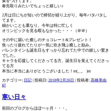
葉をつけてます。
春先取りみたいでちょっと嬉しい♪
2月は日にちが短いので締切が繰り上がり、毎年バタバタし
てます。
細かいことも重なり、今年は特に忙しく
オリンピックを見る暇もなかった・・・（＠＠）
その中に届いた癒しのチョコレート&プレゼント！
焦ったり疲れてたりが一気に吹き飛ぶ癒しと励み。
バレンタインも誕生日もすっかり忘れてた中での嬉しい驚き
でした。
キャラを応援してくださってる方、誕生日を覚えてくださっ
てる方
本当に本当にありがとうございました！m(_ _ )m
カテゴリー:
日記
| 投稿日:
2018年2月26日
|
投稿者:
高橋美由
紀
寒い日々
前回のブログからほぼ一ヶ月・・・。