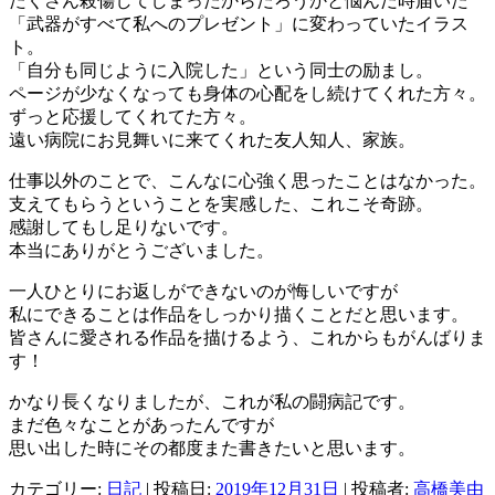
たくさん殺傷してしまったからだろうかと悩んだ時届いた
「武器がすべて私へのプレゼント」に変わっていたイラス
ト。
「自分も同じように入院した」という同士の励まし。
ページが少なくなっても身体の心配をし続けてくれた方々。
ずっと応援してくれてた方々。
遠い病院にお見舞いに来てくれた友人知人、家族。
仕事以外のことで、こんなに心強く思ったことはなかった。
支えてもらうということを実感した、これこそ奇跡。
感謝してもし足りないです。
本当にありがとうございました。
一人ひとりにお返しができないのが悔しいですが
私にできることは作品をしっかり描くことだと思います。
皆さんに愛される作品を描けるよう、これからもがんばりま
す！
かなり長くなりましたが、これが私の闘病記です。
まだ色々なことがあったんですが
思い出した時にその都度また書きたいと思います。
カテゴリー:
日記
| 投稿日:
2019年12月31日
|
投稿者:
高橋美由