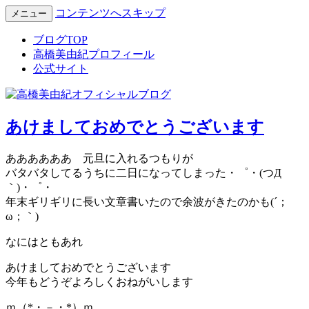
コンテンツへスキップ
メニュー
Miyuki Takahashi Official Blog
高橋美由紀オフィシャルブロ
ブログTOP
高橋美由紀プロフィール
グ
公式サイト
あけましておめでとうございます
ああああああ 元旦に入れるつもりが
バタバタしてるうちに二日になってしまった・゜・(つД
｀)・゜・
年末ギリギリに長い文章書いたので余波がきたのかも(´；
ω；｀)
なにはともあれ
あけましておめでとうございます
今年もどうぞよろしくおねがいします
ｍ（*・－・*）ｍ