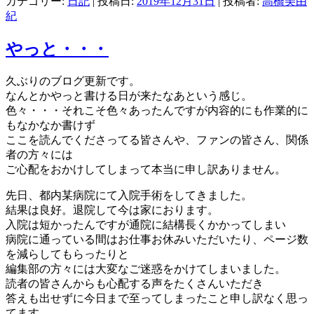
カテゴリー:
日記
| 投稿日:
2019年12月31日
|
投稿者:
高橋美由
紀
やっと・・・
久ぶりのブログ更新です。
なんとかやっと書ける日が来たなあという感じ。
色々・・・それこそ色々あったんですが内容的にも作業的に
もなかなか書けず
ここを読んでくださってる皆さんや、ファンの皆さん、関係
者の方々には
ご心配をおかけしてしまって本当に申し訳ありません。
先日、都内某病院にて入院手術をしてきました。
結果は良好。退院して今は家におります。
入院は短かったんですが通院に結構長くかかってしまい
病院に通っている間はお仕事お休みいただいたり、ページ数
を減らしてもらったりと
編集部の方々には大変なご迷惑をかけてしまいました。
読者の皆さんからも心配する声をたくさんいただき
答えも出せずに今日まで至ってしまったこと申し訳なく思っ
てます。