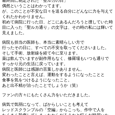
最終回に制定された「聖ルカの日」
偶然ということはわかってます。
が、このことが不安な日々を送る自分にどんなに力を与えて
くれたかわかりません。
初めて病院に行った日、どこにあるんだろうと捜していた時
目に入った「聖ルカ通り」の文字は、その時の私には輝いて
見えました。
病院も担当の医師も、本当に素晴らしい方で
行ったその日に、すべての不安を取ってくださいました。
そして手術、放射線を経て今に至ります。
薬は飲んでいますが副作用もなく、修羅場もいつも通りで
すっかり元の生活に戻っています。
病院と医師には感謝の言葉しかありません。
変わったことと言えば、運動をするようになったことと
食事を気をつけるようになったこと。
あと出不精が治ったことでしょうか（笑）
ファンの方々にもたくさん力をいただきました。
病気で気弱になって、ばからしいことも考えて
レッドスクランブルの「空編」からこっち、作中で人を