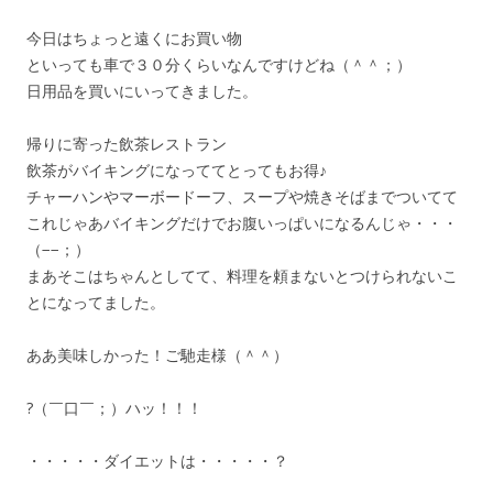
今日はちょっと遠くにお買い物
といっても車で３０分くらいなんですけどね（＾＾；）
日用品を買いにいってきました。
帰りに寄った飲茶レストラン
飲茶がバイキングになっててとってもお得♪
チャーハンやマーボードーフ、スープや焼きそばまでついてて
これじゃあバイキングだけでお腹いっぱいになるんじゃ・・・
（−−；）
まあそこはちゃんとしてて、料理を頼まないとつけられないこ
とになってました。
ああ美味しかった！ご馳走様（＾＾）
?（￣口￣；）ハッ！！！
・・・・・ダイエットは・・・・・？