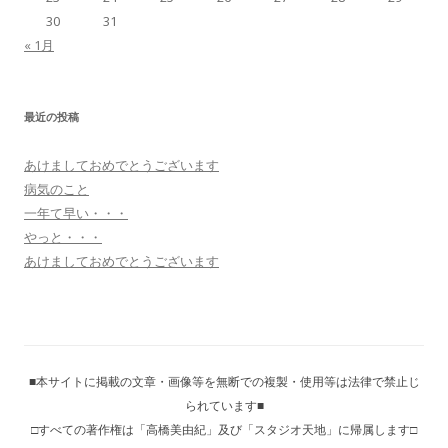
30
31
« 1月
最近の投稿
あけましておめでとうございます
病気のこと
一年て早い・・・
やっと・・・
あけましておめでとうございます
■本サイトに掲載の文章・画像等を無断での複製・使用等は法律で禁止じ
られています■
□すべての著作権は「高橋美由紀」及び「スタジオ天地」に帰属します□