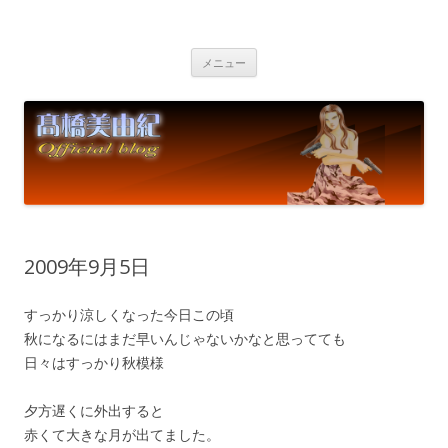
高橋美由紀オフィシャルブログ
Miyuki Takahashi Official Blog
コ
メニュー
ン
テ
ン
ツ
へ
ス
キ
ッ
プ
2009年9月5日
すっかり涼しくなった今日この頃
秋になるにはまだ早いんじゃないかなと思ってても
日々はすっかり秋模様
夕方遅くに外出すると
赤くて大きな月が出てました。