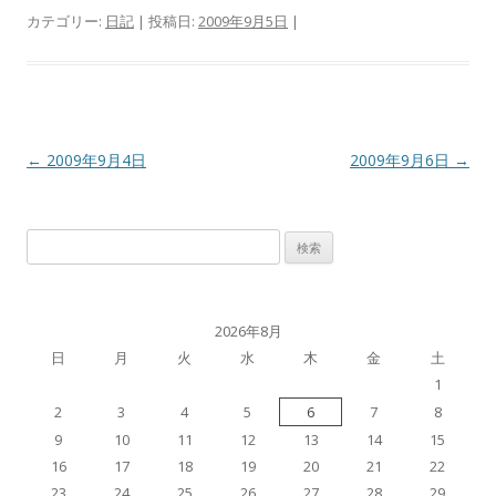
カテゴリー:
日記
| 投稿日:
2009年9月5日
|
投
←
2009年9月4日
2009年9月6日
→
稿
ナ
検
ビ
索:
ゲ
ー
2026年8月
シ
日
月
火
水
木
金
土
ョ
1
ン
2
3
4
5
6
7
8
9
10
11
12
13
14
15
16
17
18
19
20
21
22
23
24
25
26
27
28
29