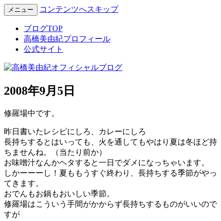
コンテンツへスキップ
メニュー
Miyuki Takahashi Official Blog
高橋美由紀オフィシャルブロ
ブログTOP
高橋美由紀プロフィール
グ
公式サイト
2008年9月5日
修羅場中です。
昨日書いたレシピにしろ、カレーにしろ
長持ちするとはいっても、火を通してもやはり夏は冬ほど持
ちませんね。（当たり前か）
お味噌汁なんかヘタすると一日でダメになっちゃいます。
しかーーーし！夏ももうすぐ終わり、長持ちする季節がやっ
てきます。
おでんもお鍋もおいしい季節。
修羅場はこういう手間がかからず長持ちするものがいいので
すが