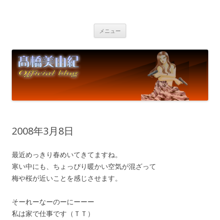
高橋美由紀オフィシャルブログ
Miyuki Takahashi Official Blog
コ
メニュー
ン
テ
ン
ツ
へ
ス
キ
ッ
プ
2008年3月8日
最近めっきり春めいてきてますね。
寒い中にも、ちょっぴり暖かい空気が混ざって
梅や桜が近いことを感じさせます。
そーれーなーのーにーーー
私は家で仕事です（ＴＴ）