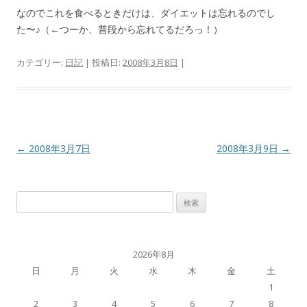
なのでこれを食べるときだけは、ダイエットは忘れるのでし
た〜♪（←つーか、普段から忘れてるだろっ！）
カテゴリー:
日記
| 投稿日:
2008年3月8日
|
投
←
2008年3月7日
2008年3月9日
→
稿
ナ
検
ビ
索:
ゲ
ー
2026年8月
シ
日
月
火
水
木
金
土
ョ
1
ン
2
3
4
5
6
7
8