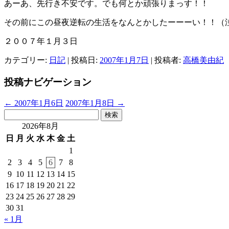
あーあ、先行き不安です。でも何とか頑張りまっす！！
その前にこの昼夜逆転の生活をなんとかしたーーーい！！（
２００７年１月３日
カテゴリー:
日記
| 投稿日:
2007年1月7日
|
投稿者:
高橋美由紀
投稿ナビゲーション
←
2007年1月6日
2007年1月8日
→
検
索:
2026年8月
日
月
火
水
木
金
土
1
2
3
4
5
6
7
8
9
10
11
12
13
14
15
16
17
18
19
20
21
22
23
24
25
26
27
28
29
30
31
« 1月