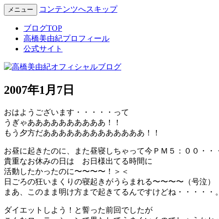
コンテンツへスキップ
メニュー
Miyuki Takahashi Official Blog
高橋美由紀オフィシャルブロ
ブログTOP
高橋美由紀プロフィール
公式サイト
2007年1月7日
おはようございます・・・・・って
うぎゃああああああああああ！！
もう夕方だあああああああああああああ！！
お昼に起きたのに、また昼寝しちゃって今ＰＭ５：００・・
貴重なお休みの日は お日様出てる時間に
活動したかったのに〜〜〜〜！＞＜
日ごろの狂いまくりの寝起きがうらまれる〜〜〜〜（号泣）
まあ、このまま明け方まで起きてるんですけどね・・・・・
ダイエットしよう！と誓った前回でしたが