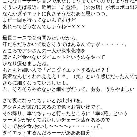
こんなローテーションで果たしてうまくいくのでしょうかね
そういえば最近、近所に「岩盤浴」（のお店）がポコポコ出
なんかダイエットに良さそうだなあと思いつつ、
まだ一回も行ってないんですけど
あれってどうなんでしょうね〜？？？
最長コースで２時間みたいだから、
汗だらだらかいて効きそうではあるんですが・・・・・。
ところでアシさんの一人が炭水化物を
ほとんど食べないダイエットというのをやって
かなり痩せましたね。
もともと細い人で「どこダイエットするんだ？！
贅沢なんじゃわれえええ！＃」（笑）という感じだったんで
さらに細くなっていましたよ。
君、そろそろやめないと細すぎだって。ああ、うらやましい
さて夜になってちょいとお出掛けを。
アシさんが遊びに来るので色々お買い物です。
その帰り、車でちょっと行ったところに「幸○苑」という
ラーメンが安くておいしいチェーン店があるので
そこでお夕食♪おいし〜〜〜〜♪・・・・って、
ダイエットするんだろーーがあああ自分！