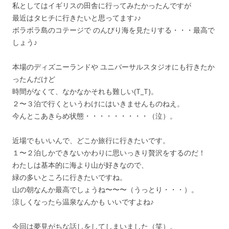
私としてはイギリスの田舎に行ってみたかったんですが
最近はタヒチに行きたいと思ってます♪♪
ボラボラ島のコテージで のんびり海を見たりする・・・最高で
しょう♪
本場のディズニーランドや ユニバーサルスタジオにも行きたか
ったんだけど
時間がなくて、なかなかそれも難しい(T_T)。
２〜３泊で行くというわけにはいきませんものねえ。
今んとこあきらめ状態・・・・・・・・・（泣）。
近場でもいいんで、どこか旅行に行きたいです。
１〜２泊しかできないかわりに思いっきり贅沢をするのだ！
わたしは基本的に海より山が好きなので、
緑の多いところに行きたいですね。
山の朝なんか最高でしょうね〜〜〜（うっとり・・・）。
涼しくなったら温泉なんかも いいですよね♪
今回は夢見がちな話しをしてしまいました（笑）。