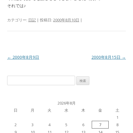
それでは♪
カテゴリー:
日記
| 投稿日:
2000年8月10日
|
投
←
2000年8月9日
2000年8月15日
→
稿
ナ
検
ビ
索:
ゲ
ー
2026年8月
シ
日
月
火
水
木
金
土
ョ
1
ン
2
3
4
5
6
7
8
9
10
11
12
13
14
15