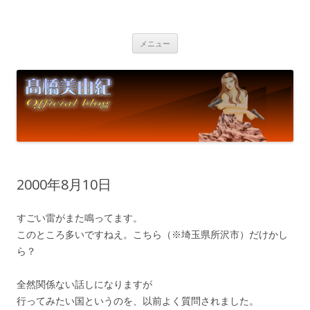
高橋美由紀オフィシャルブログ
Miyuki Takahashi Official Blog
コ
メニュー
ン
テ
ン
ツ
へ
ス
キ
ッ
プ
2000年8月10日
すごい雷がまた鳴ってます。
このところ多いですねえ。こちら（※埼玉県所沢市）だけかし
ら？
全然関係ない話しになりますが
行ってみたい国というのを、以前よく質問されました。