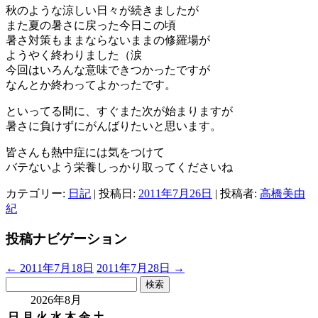
秋のような涼しい日々が続きましたが
また夏の暑さに戻った今日この頃
暑さ対策もままならないままの修羅場が
ようやく終わりました（涙
今回はいろんな意味できつかったですが
なんとか終わってよかったです。
といってる間に、すぐまた次が始まりますが
暑さに負けずにがんばりたいと思います。
皆さんも熱中症には気をつけて
バテないよう栄養しっかり取ってくださいね
カテゴリー:
日記
| 投稿日:
2011年7月26日
|
投稿者:
高橋美由
紀
投稿ナビゲーション
←
2011年7月18日
2011年7月28日
→
検
索:
2026年8月
日
月
火
水
木
金
土