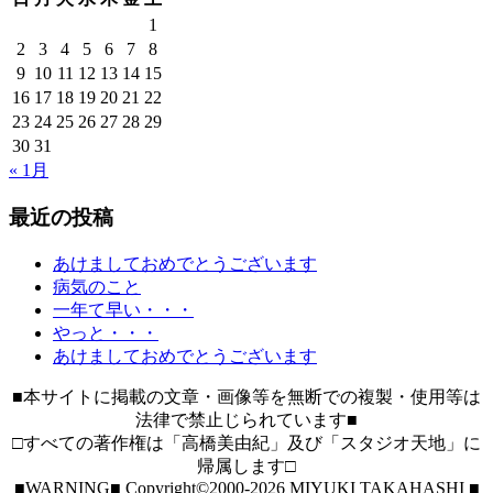
1
2
3
4
5
6
7
8
9
10
11
12
13
14
15
16
17
18
19
20
21
22
23
24
25
26
27
28
29
30
31
« 1月
最近の投稿
あけましておめでとうございます
病気のこと
一年て早い・・・
やっと・・・
あけましておめでとうございます
■本サイトに掲載の文章・画像等を無断での複製・使用等は
法律で禁止じられています■
□すべての著作権は「高橋美由紀」及び「スタジオ天地」に
帰属します□
■WARNING■ Copyright©2000-2026 MIYUKI TAKAHASHI ■