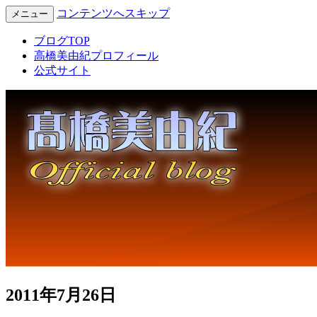
コンテンツへスキップ
メニュー
Miyuki Takahashi Official Blog
高橋美由紀オフィシャルブロ
ブログTOP
高橋美由紀プロフィール
グ
公式サイト
2011年7月26日