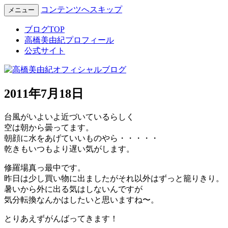
コンテンツへスキップ
メニュー
Miyuki Takahashi Official Blog
高橋美由紀オフィシャルブロ
ブログTOP
高橋美由紀プロフィール
グ
公式サイト
2011年7月18日
台風がいよいよ近づいているらしく
空は朝から曇ってます。
朝顔に水をあげていいものやら・・・・・
乾きもいつもより遅い気がします。
修羅場真っ最中です。
昨日は少し買い物に出ましたがそれ以外はずっと籠りきり。
暑いから外に出る気はしないんですが
気分転換なんかはしたいと思いますね〜。
とりあえずがんばってきます！