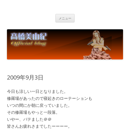
高橋美由紀オフィシャルブログ
Miyuki Takahashi Official Blog
コ
メニュー
ン
テ
ン
ツ
へ
ス
キ
ッ
プ
2009年9月3日
今日も涼しい一日となりました。
修羅場があったので寝起きのローテーションも
いつの間にか朝に戻っていました。
その修羅場もやっと一段落。
いやー、バテました＠＠
皆さんお疲れさまでしたーーーー。