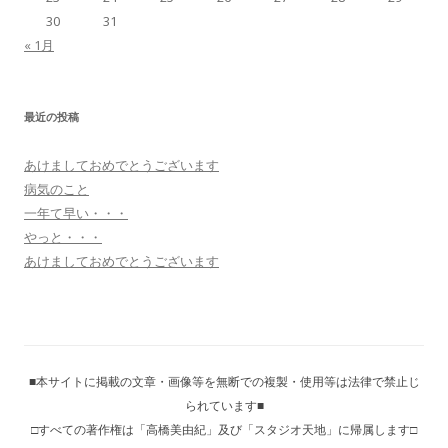
30
31
« 1月
最近の投稿
あけましておめでとうございます
病気のこと
一年て早い・・・
やっと・・・
あけましておめでとうございます
■本サイトに掲載の文章・画像等を無断での複製・使用等は法律で禁止じ
られています■
□すべての著作権は「高橋美由紀」及び「スタジオ天地」に帰属します□