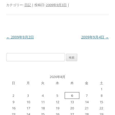
カテゴリー:
日記
| 投稿日:
2009年9月3日
|
投
←
2009年9月2日
2009年9月4日
→
稿
ナ
検
ビ
索:
ゲ
ー
2026年8月
シ
日
月
火
水
木
金
土
ョ
1
ン
2
3
4
5
6
7
8
9
10
11
12
13
14
15
16
17
18
19
20
21
22
23
24
25
26
27
28
29