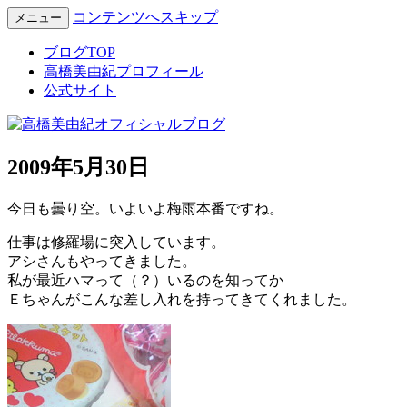
コンテンツへスキップ
メニュー
Miyuki Takahashi Official Blog
高橋美由紀オフィシャルブロ
ブログTOP
高橋美由紀プロフィール
グ
公式サイト
2009年5月30日
今日も曇り空。いよいよ梅雨本番ですね。
仕事は修羅場に突入しています。
アシさんもやってきました。
私が最近ハマって（？）いるのを知ってか
Ｅちゃんがこんな差し入れを持ってきてくれました。