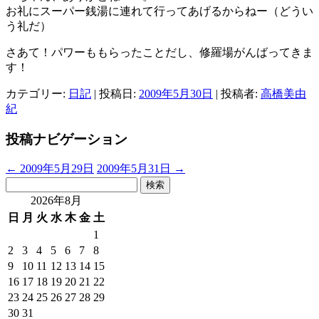
お礼にスーパー銭湯に連れて行ってあげるからねー（どうい
う礼だ）
さあて！パワーももらったことだし、修羅場がんばってきま
す！
カテゴリー:
日記
| 投稿日:
2009年5月30日
|
投稿者:
高橋美由
紀
投稿ナビゲーション
←
2009年5月29日
2009年5月31日
→
検
索:
2026年8月
日
月
火
水
木
金
土
1
2
3
4
5
6
7
8
9
10
11
12
13
14
15
16
17
18
19
20
21
22
23
24
25
26
27
28
29
30
31