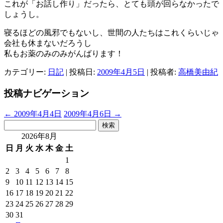
これが「お話し作り」だったら、とても頭が回らなかったで
しょうし。
寝るほどの風邪でもないし、世間の人たちはこれくらいじゃ
会社も休まないだろうし
私もお薬のみのみがんばります！
カテゴリー:
日記
| 投稿日:
2009年4月5日
|
投稿者:
高橋美由紀
投稿ナビゲーション
←
2009年4月4日
2009年4月6日
→
検
索:
2026年8月
日
月
火
水
木
金
土
1
2
3
4
5
6
7
8
9
10
11
12
13
14
15
16
17
18
19
20
21
22
23
24
25
26
27
28
29
30
31