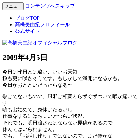
コンテンツへスキップ
メニュー
Miyuki Takahashi Official Blog
高橋美由紀オフィシャルブロ
ブログTOP
高橋美由紀プロフィール
グ
公式サイト
2009年4月5日
今日は昨日とは違い、いいお天気。
桜も更に咲きそうです。もしかして満開になるかも。
今日がおとといだったらなあ〜。
熱はでないものの、風邪は相変わらずぐずついて喉が痛いで
す。
咳も出始めて、身体はだるいし
仕事をするにはちょいとつらい状況。
それでも、明日渡さねばならない原稿があるので
休んではいられません。
でも、「お話し作り」ではないので、まだ楽かな。