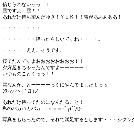
信じられないっっ！！
雪ですよ！雪！！
あれだけ待ち望んだゆき！ＹＵＫＩ！雪があああああ！
・・・・・・・・
・・・・・・・降ったらしいですね・・・・。
・・・・・ええ、そうです。
寝てたんですよおおおおおおおお！！
夕方起きちゃったんですよーーーーー！！
いつものごとくっっ！！
雪なんか、とーーーーっくにやんでましたよっっ！
ｳﾜｧｧｧﾝヽ(｀Д´)ノ
あれだけ待ってたのになんたること！
私のバカバカバカ！ε＝＝＝･ﾟ┌(ﾟ`Д)┘
写真をもらったので、それで満足するとします・・・シクシ