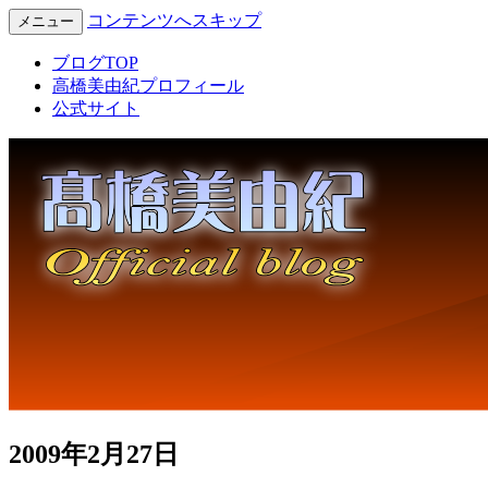
コンテンツへスキップ
メニュー
Miyuki Takahashi Official Blog
高橋美由紀オフィシャルブロ
ブログTOP
高橋美由紀プロフィール
公式サイト
2009年2月27日