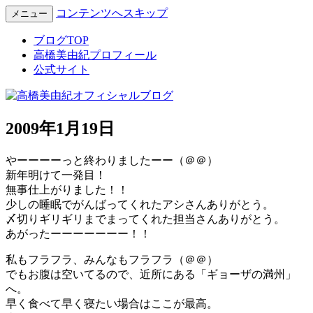
コンテンツへスキップ
メニュー
Miyuki Takahashi Official Blog
高橋美由紀オフィシャルブロ
ブログTOP
高橋美由紀プロフィール
グ
公式サイト
2009年1月19日
やーーーーっと終わりましたーー（＠＠）
新年明けて一発目！
無事仕上がりました！！
少しの睡眠でがんばってくれたアシさんありがとう。
〆切りギリギリまでまってくれた担当さんありがとう。
あがったーーーーーーー！！
私もフラフラ、みんなもフラフラ（＠＠）
でもお腹は空いてるので、近所にある「ギョーザの満州」
へ。
早く食べて早く寝たい場合はここが最高。