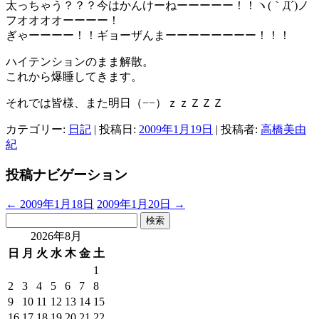
太っちゃう？？？今はかんけーねーーーーー！！ヽ(｀Д´)ノ
フオオオオーーーー！
ぎゃーーーー！！ギョーザんまーーーーーーーー！！！
ハイテンションのまま解散。
これから爆睡してきます。
それでは皆様、また明日（−−）ｚｚＺＺＺ
カテゴリー:
日記
| 投稿日:
2009年1月19日
|
投稿者:
高橋美由
紀
投稿ナビゲーション
←
2009年1月18日
2009年1月20日
→
検
索:
2026年8月
日
月
火
水
木
金
土
1
2
3
4
5
6
7
8
9
10
11
12
13
14
15
16
17
18
19
20
21
22