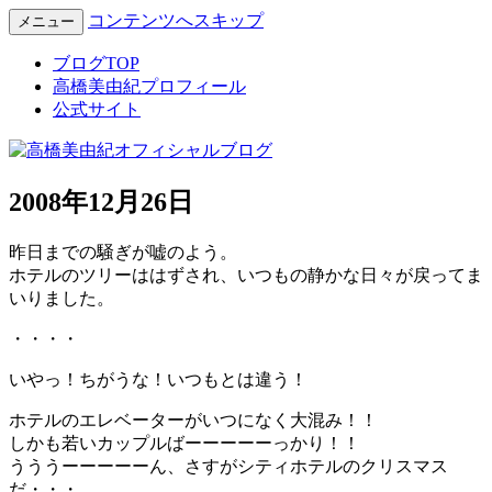
コンテンツへスキップ
メニュー
Miyuki Takahashi Official Blog
高橋美由紀オフィシャルブロ
ブログTOP
高橋美由紀プロフィール
グ
公式サイト
2008年12月26日
昨日までの騒ぎが嘘のよう。
ホテルのツリーははずされ、いつもの静かな日々が戻ってま
いりました。
・・・・
いやっ！ちがうな！いつもとは違う！
ホテルのエレベーターがいつになく大混み！！
しかも若いカップルばーーーーーっかり！！
うううーーーーーん、さすがシティホテルのクリスマス
だ・・・。