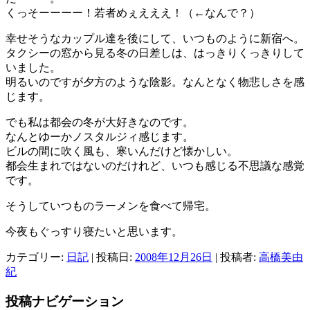
くっそーーーー！若者めぇえええ！（←なんで？）
幸せそうなカップル達を後にして、いつものように新宿へ。
タクシーの窓から見る冬の日差しは、はっきりくっきりして
いました。
明るいのですが夕方のような陰影。なんとなく物悲しさを感
じます。
でも私は都会の冬が大好きなのです。
なんとゆーかノスタルジィ感じます。
ビルの間に吹く風も、寒いんだけど懐かしい。
都会生まれではないのだけれど、いつも感じる不思議な感覚
です。
そうしていつものラーメンを食べて帰宅。
今夜もぐっすり寝たいと思います。
カテゴリー:
日記
| 投稿日:
2008年12月26日
|
投稿者:
高橋美由
紀
投稿ナビゲーション