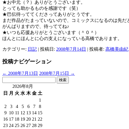
★お中元（？）ありがとうございます。
とっても助かるものを感謝です（笑）
★巴伝待っててくださってありがとうです。
まだ作品がたまっていないので、コミックスになるのは先だ
がんばりますので、待っててね♪
★いつも応援ありがとうございます（＾０＾）
ほんとにほんとに心の支えになっている高橋であります。
カテゴリー:
日記
| 投稿日:
2008年7月14日
|
投稿者:
高橋美由紀
投稿ナビゲーション
←
2008年7月13日
2008年7月15日
→
検
索:
2026年8月
日
月
火
水
木
金
土
1
2
3
4
5
6
7
8
9
10
11
12
13
14
15
16
17
18
19
20
21
22
23
24
25
26
27
28
29