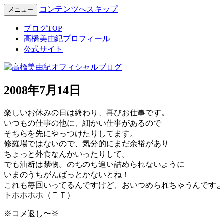
コンテンツへスキップ
メニュー
Miyuki Takahashi Official Blog
高橋美由紀オフィシャルブロ
ブログTOP
高橋美由紀プロフィール
公式サイト
2008年7月14日
楽しいお休みの日は終わり、再びお仕事です。
いつもの仕事の他に、細かい仕事があるので
そちらを先にやっつけたりしてます。
修羅場ではないので、気分的にまだ余裕があり
ちょっと外食なんかいったりして。
でも油断は禁物。のちのち追い詰められないように
いまのうちがんばっとかないとね！
これも毎回いってるんですけど、おいつめられちゃうんです
トホホホホ（ＴＴ）
※コメ返し〜※