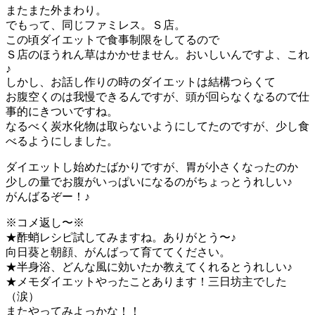
またまた外まわり。
でもって、同じファミレス。Ｓ店。
この頃ダイエットで食事制限をしてるので
Ｓ店のほうれん草はかかせません。おいしいんですよ、これ
♪
しかし、お話し作りの時のダイエットは結構つらくて
お腹空くのは我慢できるんですが、頭が回らなくなるので仕
事的にきついですね。
なるべく炭水化物は取らないようにしてたのですが、少し食
べるようにしました。
ダイエットし始めたばかりですが、胃が小さくなったのか
少しの量でお腹がいっぱいになるのがちょっとうれしい♪
がんばるぞー！♪
※コメ返し〜※
★酢蛸レシピ試してみますね。ありがとう〜♪
向日葵と朝顔、がんばって育ててください。
★半身浴、どんな風に効いたか教えてくれるとうれしい♪
★メモダイエットやったことあります！三日坊主でした
（涙）
またやってみよっかな！！