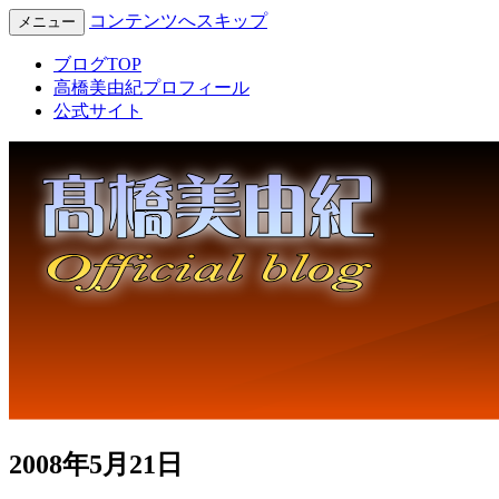
コンテンツへスキップ
メニュー
Miyuki Takahashi Official Blog
高橋美由紀オフィシャルブロ
ブログTOP
高橋美由紀プロフィール
グ
公式サイト
2008年5月21日