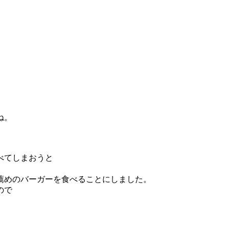
グ
ね。
べてしまおうと
薦めのバーガーを食べることにしました。
ので