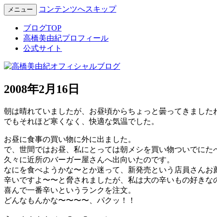
コンテンツへスキップ
メニュー
Miyuki Takahashi Official Blog
高橋美由紀オフィシャルブロ
ブログTOP
高橋美由紀プロフィール
公式サイト
2008年2月16日
朝は晴れていましたが、お昼頃からちょっと曇ってきました
でもそれほど寒くなく、快適な気温でした。
お昼に食事の買い物に外に出ました。
で、世間ではお昼、私にとっては朝メシを買い物ついでにた
久々に近所のバーガー屋さんへ出向いたのです。
なにを食べようかな〜とか迷って、新発売という店員さんお
辛いですよ〜〜と脅されましたが、私は大の辛いもの好きな
喜んで一番辛いというランクを注文。
どんなもんかな〜〜〜〜、パクッ！！