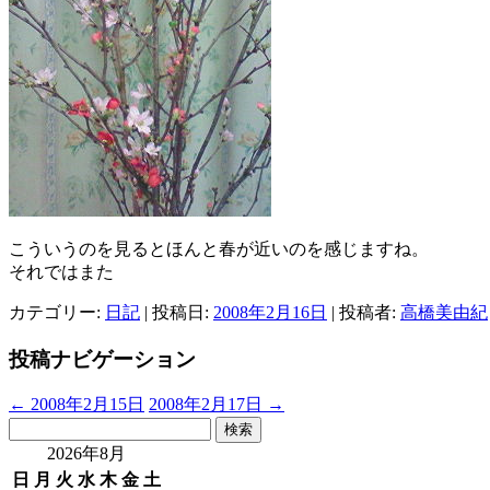
こういうのを見るとほんと春が近いのを感じますね。
それではまた
カテゴリー:
日記
| 投稿日:
2008年2月16日
|
投稿者:
高橋美由紀
投稿ナビゲーション
←
2008年2月15日
2008年2月17日
→
検
索:
2026年8月
日
月
火
水
木
金
土