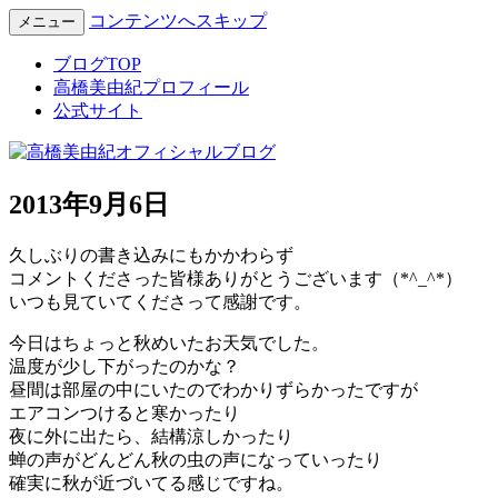
コンテンツへスキップ
メニュー
Miyuki Takahashi Official Blog
高橋美由紀オフィシャルブロ
ブログTOP
高橋美由紀プロフィール
グ
公式サイト
2013年9月6日
久しぶりの書き込みにもかかわらず
コメントくださった皆様ありがとうございます（*^_^*）
いつも見ていてくださって感謝です。
今日はちょっと秋めいたお天気でした。
温度が少し下がったのかな？
昼間は部屋の中にいたのでわかりずらかったですが
エアコンつけると寒かったり
夜に外に出たら、結構涼しかったり
蝉の声がどんどん秋の虫の声になっていったり
確実に秋が近づいてる感じですね。