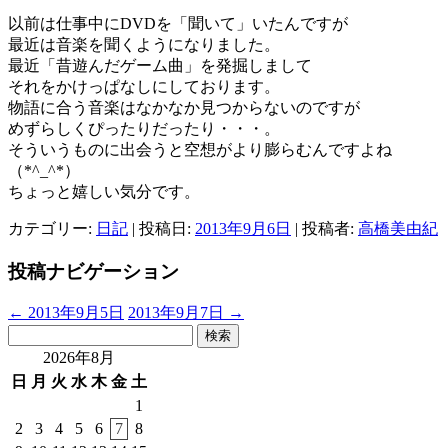
以前は仕事中にDVDを「聞いて」いたんですが
最近は音楽を聞くようになりました。
最近「昔遊んだゲーム曲」を発掘しまして
それをかけっぱなしにしております。
物語に合う音楽はなかなか見つからないのですが
めずらしくぴったりだったり・・・。
そういうものに出会うと空想がより膨らむんですよね
（*^_^*）
ちょっと嬉しい気分です。
カテゴリー:
日記
| 投稿日:
2013年9月6日
|
投稿者:
高橋美由紀
投稿ナビゲーション
←
2013年9月5日
2013年9月7日
→
検
索:
2026年8月
日
月
火
水
木
金
土
1
2
3
4
5
6
7
8