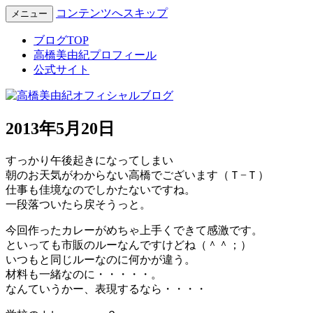
コンテンツへスキップ
メニュー
Miyuki Takahashi Official Blog
高橋美由紀オフィシャルブロ
ブログTOP
高橋美由紀プロフィール
グ
公式サイト
2013年5月20日
すっかり午後起きになってしまい
朝のお天気がわからない高橋でございます（Ｔ−Ｔ）
仕事も佳境なのでしかたないですね。
一段落ついたら戻そうっと。
今回作ったカレーがめちゃ上手くできて感激です。
といっても市販のルーなんですけどね（＾＾；）
いつもと同じルーなのに何かが違う。
材料も一緒なのに・・・・・。
なんていうかー、表現するなら・・・・