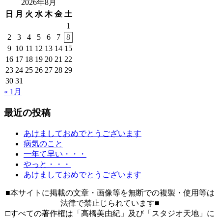
索:
2026年8月
日
月
火
水
木
金
土
1
2
3
4
5
6
7
8
9
10
11
12
13
14
15
16
17
18
19
20
21
22
23
24
25
26
27
28
29
30
31
« 1月
最近の投稿
あけましておめでとうございます
病気のこと
一年て早い・・・
やっと・・・
あけましておめでとうございます
■本サイトに掲載の文章・画像等を無断での複製・使用等は
法律で禁止じられています■
□すべての著作権は「高橋美由紀」及び「スタジオ天地」に