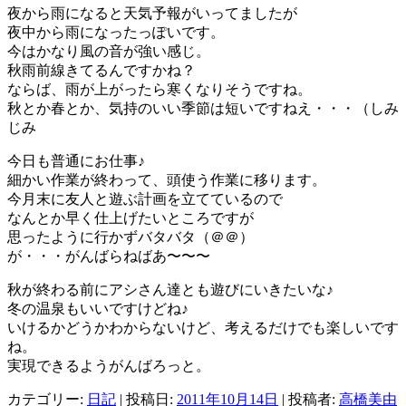
夜から雨になると天気予報がいってましたが
夜中から雨になったっぽいです。
今はかなり風の音が強い感じ。
秋雨前線きてるんですかね？
ならば、雨が上がったら寒くなりそうですね。
秋とか春とか、気持のいい季節は短いですねえ・・・（しみ
じみ
今日も普通にお仕事♪
細かい作業が終わって、頭使う作業に移ります。
今月末に友人と遊ぶ計画を立てているので
なんとか早く仕上げたいところですが
思ったように行かずバタバタ（＠＠）
が・・・がんばらねばあ〜〜〜
秋が終わる前にアシさん達とも遊びにいきたいな♪
冬の温泉もいいですけどね♪
いけるかどうかわからないけど、考えるだけでも楽しいです
ね。
実現できるようがんばろっと。
カテゴリー:
日記
| 投稿日:
2011年10月14日
|
投稿者:
高橋美由