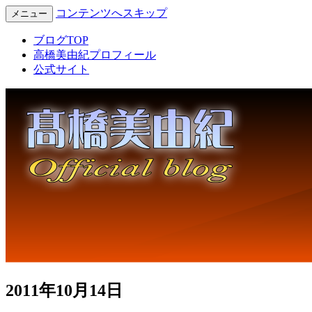
コンテンツへスキップ
メニュー
Miyuki Takahashi Official Blog
高橋美由紀オフィシャルブロ
ブログTOP
高橋美由紀プロフィール
グ
公式サイト
2011年10月14日