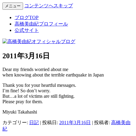
コンテンツへスキップ
メニュー
Miyuki Takahashi Official Blog
高橋美由紀オフィシャルブロ
ブログTOP
高橋美由紀プロフィール
グ
公式サイト
2011年3月16日
Dear my friends worried about me
when knowing about the terrible earthquake in Japan
Thank you for your heartful messages.
I’m fine! So don’t worry.
But…a lot of victims are still fighting.
Please pray for them.
Miyuki Takahashi
カテゴリー:
日記
| 投稿日:
2011年3月16日
|
投稿者:
高橋美由
紀