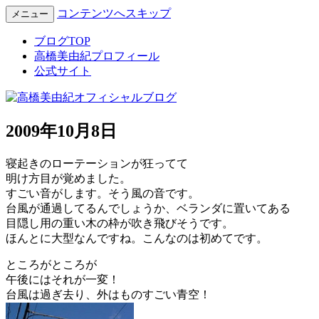
コンテンツへスキップ
メニュー
Miyuki Takahashi Official Blog
高橋美由紀オフィシャルブロ
ブログTOP
高橋美由紀プロフィール
グ
公式サイト
2009年10月8日
寝起きのローテーションが狂ってて
明け方目が覚めました。
すごい音がします。そう風の音です。
台風が通過してるんでしょうか、ベランダに置いてある
目隠し用の重い木の枠が吹き飛びそうです。
ほんとに大型なんですね。こんなのは初めてです。
ところがところが
午後にはそれが一変！
台風は過ぎ去り、外はものすごい青空！