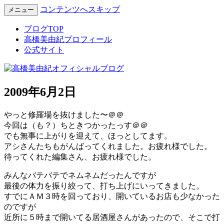
コンテンツへスキップ
メニュー
Miyuki Takahashi Official Blog
高橋美由紀オフィシャルブロ
ブログTOP
高橋美由紀プロフィール
グ
公式サイト
2009年6月2日
やっと修羅場を抜けました〜＠＠
今回は（も？）ちときつかったっす＠＠
でも無事に上がりを迎えて、ほっとしてます。
アシさんたちもがんばってくれました。お疲れ様でした。
待ってくれた編集さん、お疲れ様でした。
みんなバテバテでネムネムだったんですが
最後の体力を振り絞って、打ち上げにいってきました。
すでにＡＭ３時を回っており、開いているお店も少なかった
のですが
近所に５時まで開いてる居酒屋さんがあったので、そこで打