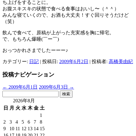
ち上げをすることに。
お腹スキスキの状態で食べる食事はおいし〜（＾＾）
みんな寝ていくので、お酒も大丈夫！すぐ回りそうだけど
（笑）
飲んで食べて、原稿が上がった充実感を胸に帰宅。
で、もちろん爆睡(￣ー￣)
おっつかれさまでしたーーー♪
カテゴリー:
日記
| 投稿日:
2009年6月2日
|
投稿者:
高橋美由紀
投稿ナビゲーション
←
2009年6月1日
2009年6月3日
→
検
索:
2026年8月
日
月
火
水
木
金
土
1
2
3
4
5
6
7
8
9
10
11
12
13
14
15
16
17
18
19
20
21
22