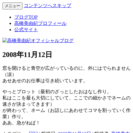
コンテンツへスキップ
メニュー
Miyuki Takahashi Official Blog
高橋美由紀オフィシャルブロ
ブログTOP
高橋美由紀プロフィール
グ
公式サイト
2008年11月12日
窓を開けると青空が広がっているのに、外にはでられません
（涙）
あせあせのお仕事は引き続いています。
やっとプロット（最初のざっとしたおはなし作り。
私はここを最も大切にしていて、ここでの細かさでネームの
速さが決まってきます）
が終わって、ネーム（お話しにあわせてコマを割っていく作
業）作り。
ああ、急がねば！