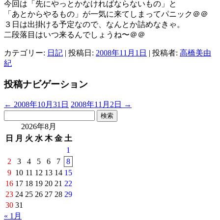
今回は「先にやっとかなければならないもの」と
「あとからやるもの」が一気に来てしまってパニック＠＠
３日は出掛ける予定なので、なんとか詰めなきゃ。
二段落目はいつ来るんでしょうね〜＠＠
カテゴリー:
日記
| 投稿日:
2008年11月1日
|
投稿者:
高橋美由
紀
投稿ナビゲーション
←
2008年10月31日
2008年11月2日
→
検
索:
2026年8月
日
月
火
水
木
金
土
1
2
3
4
5
6
7
8
9
10
11
12
13
14
15
16
17
18
19
20
21
22
23
24
25
26
27
28
29
30
31
« 1月