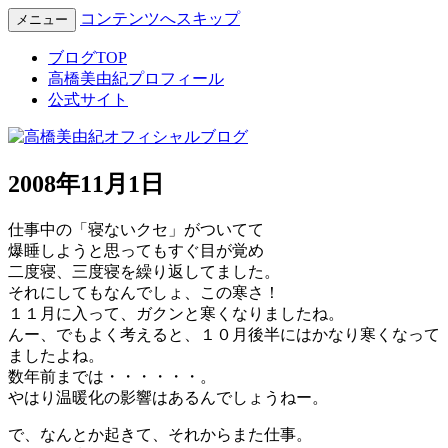
コンテンツへスキップ
メニュー
Miyuki Takahashi Official Blog
高橋美由紀オフィシャルブロ
ブログTOP
高橋美由紀プロフィール
グ
公式サイト
2008年11月1日
仕事中の「寝ないクセ」がついてて
爆睡しようと思ってもすぐ目が覚め
二度寝、三度寝を繰り返してました。
それにしてもなんでしょ、この寒さ！
１１月に入って、ガクンと寒くなりましたね。
んー、でもよく考えると、１０月後半にはかなり寒くなって
ましたよね。
数年前までは・・・・・・。
やはり温暖化の影響はあるんでしょうねー。
で、なんとか起きて、それからまた仕事。