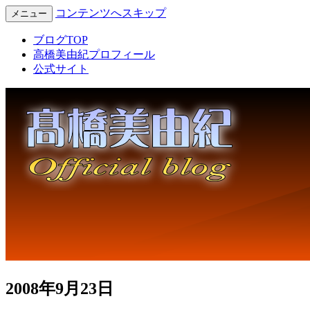
コンテンツへスキップ
メニュー
Miyuki Takahashi Official Blog
高橋美由紀オフィシャルブロ
ブログTOP
高橋美由紀プロフィール
公式サイト
2008年9月23日