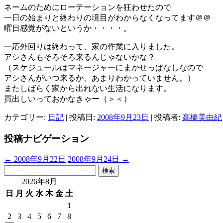
ネームのためにローテーションを狂わせたので
一日の始まりと終わりの境目がわからなくなってます＠＠
曜日感覚がないというか・・・・。
一応外回りは終わって、家の作業に入りました。
アシさんもそろそろ来るんじゃないかな？
（スケジュールはマネージャーにまかせっぱなしなので
アシさんがいつ来るか、あまりわかっていません。）
またしばらく家から出れない生活になります。
買出しいっておかなきゃー（＞＜）
カテゴリー:
日記
| 投稿日:
2008年9月23日
|
投稿者:
高橋美由紀
投稿ナビゲーション
←
2008年9月22日
2008年9月24日
→
検
索:
2026年8月
日
月
火
水
木
金
土
1
2
3
4
5
6
7
8