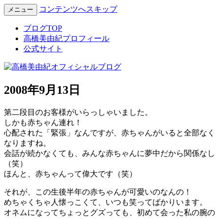
コンテンツへスキップ
メニュー
Miyuki Takahashi Official Blog
高橋美由紀オフィシャルブロ
ブログTOP
高橋美由紀プロフィール
グ
公式サイト
2008年9月13日
第二段目のお客様がいらっしゃいました。
しかも赤ちゃん連れ！
心配された「緊張」なんですが、赤ちゃんがいると全部なく
なりますね。
会話が続かなくても、みんな赤ちゃんに夢中だから関係なし
（笑）
ほんと、赤ちゃんって偉大です（笑）
それが、この生後半年の赤ちゃんが可愛いのなんの！
めちゃくちゃ人懐っこくて、いつも笑ってばかりいます。
オネムになってちょっとグズっても、初めて会った私の腕の