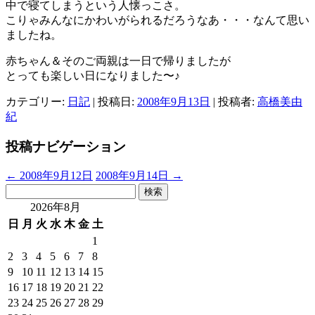
中で寝てしまうという人懐っこさ。
こりゃみんなにかわいがられるだろうなあ・・・なんて思い
ましたね。
赤ちゃん＆そのご両親は一日で帰りましたが
とっても楽しい日になりました〜♪
カテゴリー:
日記
| 投稿日:
2008年9月13日
|
投稿者:
高橋美由
紀
投稿ナビゲーション
←
2008年9月12日
2008年9月14日
→
検
索:
2026年8月
日
月
火
水
木
金
土
1
2
3
4
5
6
7
8
9
10
11
12
13
14
15
16
17
18
19
20
21
22
23
24
25
26
27
28
29