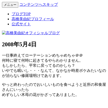
コンテンツへスキップ
メニュー
Miyuki Takahashi Official Blog
高橋美由紀オフィシャルブロ
ブログTOP
高橋美由紀プロフィール
グ
公式サイト
2008年5月4日
一仕事終えてローテーションめちゃめちゃ＠＠
何時に寝て何時に起きてるやらわかりません。
もしかしたら、平常に戻ってるのかしら？
いやでも眠いし・・・なんて、なかなか時差ボケみたいなの
が治らない修羅場明けであります。
やっと終わったのでおいしいものを食べようと近所の和食屋
さんにいったら
めずらしい木苺の花がかざってありました。