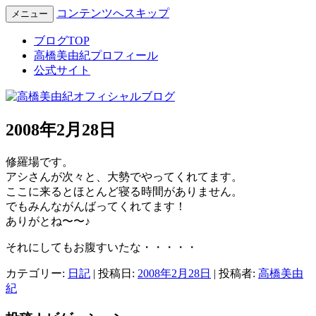
コンテンツへスキップ
メニュー
Miyuki Takahashi Official Blog
高橋美由紀オフィシャルブロ
ブログTOP
高橋美由紀プロフィール
グ
公式サイト
2008年2月28日
修羅場です。
アシさんが次々と、大勢でやってくれてます。
ここに来るとほとんど寝る時間がありません。
でもみんながんばってくれてます！
ありがとね〜〜♪
それにしてもお腹すいたな・・・・・
カテゴリー:
日記
| 投稿日:
2008年2月28日
|
投稿者:
高橋美由
紀