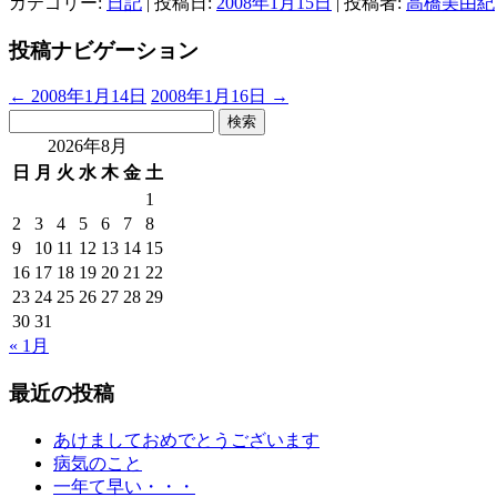
カテゴリー:
日記
| 投稿日:
2008年1月15日
|
投稿者:
高橋美由紀
投稿ナビゲーション
←
2008年1月14日
2008年1月16日
→
検
索:
2026年8月
日
月
火
水
木
金
土
1
2
3
4
5
6
7
8
9
10
11
12
13
14
15
16
17
18
19
20
21
22
23
24
25
26
27
28
29
30
31
« 1月
最近の投稿
あけましておめでとうございます
病気のこと
一年て早い・・・