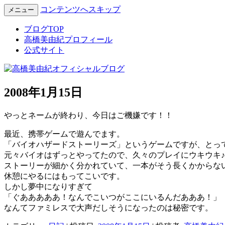
コンテンツへスキップ
メニュー
Miyuki Takahashi Official Blog
高橋美由紀オフィシャルブロ
ブログTOP
高橋美由紀プロフィール
公式サイト
2008年1月15日
やっとネームが終わり、今日はご機嫌です！！
最近、携帯ゲームで遊んでます。
「バイオハザードストーリーズ」というゲームですが、とっ
元々バイオはずっとやってたので、久々のプレイにウキウキ♪
ストーリーが細かく分かれていて、一本がそう長くかからな
休憩にやるにはもってこいです。
しかし夢中になりすぎて
「ぐあああああ！なんでこいつがここにいるんだあああ！」
なんてファミレスで大声だしそうになったのは秘密です。