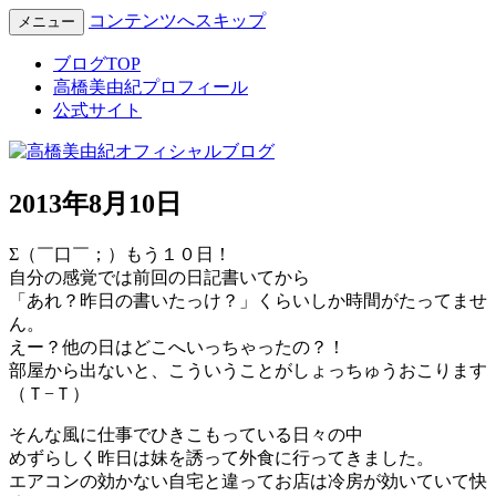
コンテンツへスキップ
メニュー
Miyuki Takahashi Official Blog
高橋美由紀オフィシャルブロ
ブログTOP
高橋美由紀プロフィール
グ
公式サイト
2013年8月10日
Σ（￣口￣；）もう１０日！
自分の感覚では前回の日記書いてから
「あれ？昨日の書いたっけ？」くらいしか時間がたってませ
ん。
えー？他の日はどこへいっちゃったの？！
部屋から出ないと、こういうことがしょっちゅうおこります
（Ｔ−Ｔ）
そんな風に仕事でひきこもっている日々の中
めずらしく昨日は妹を誘って外食に行ってきました。
エアコンの効かない自宅と違ってお店は冷房が効いていて快