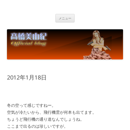
高橋美由紀オフィシャルブログ
Miyuki Takahashi Official Blog
コ
メニュー
ン
テ
ン
ツ
へ
ス
キ
ッ
プ
2012年1月18日
冬の空って感じですねー。
空気が冷たいから、飛行機雲が何本も出てます。
ちょうど飛行機の通り道なんでしょうね。
ここまで出るのは珍しいですが。