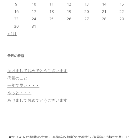
9
10
11
12
13
14
15
16
17
18
19
20
21
22
23
24
25
26
27
28
29
30
31
« 1月
最近の投稿
あけましておめでとうございます
病気のこと
一年て早い・・・
やっと・・・
あけましておめでとうございます
■本サイトに掲載の文章・画像等を無断での複製・使用等は法律で禁止じ