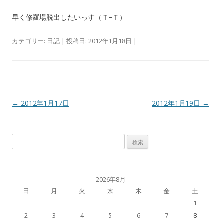
早く修羅場脱出したいっす（Ｔ−Ｔ）
カテゴリー:
日記
| 投稿日:
2012年1月18日
|
投
←
2012年1月17日
2012年1月19日
→
稿
ナ
検
ビ
索:
ゲ
ー
2026年8月
シ
日
月
火
水
木
金
土
ョ
1
ン
2
3
4
5
6
7
8