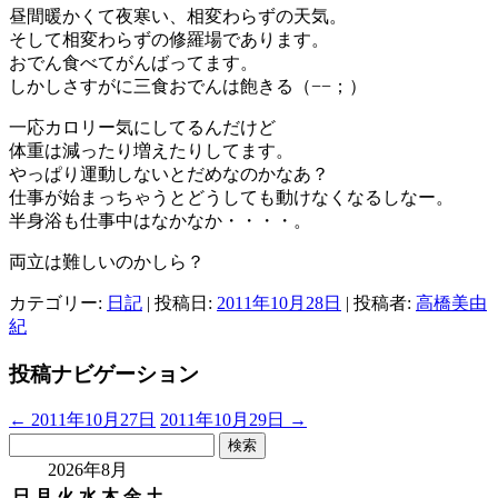
昼間暖かくて夜寒い、相変わらずの天気。
そして相変わらずの修羅場であります。
おでん食べてがんばってます。
しかしさすがに三食おでんは飽きる（−−；）
一応カロリー気にしてるんだけど
体重は減ったり増えたりしてます。
やっぱり運動しないとだめなのかなあ？
仕事が始まっちゃうとどうしても動けなくなるしなー。
半身浴も仕事中はなかなか・・・・。
両立は難しいのかしら？
カテゴリー:
日記
| 投稿日:
2011年10月28日
|
投稿者:
高橋美由
紀
投稿ナビゲーション
←
2011年10月27日
2011年10月29日
→
検
索:
2026年8月
日
月
火
水
木
金
土