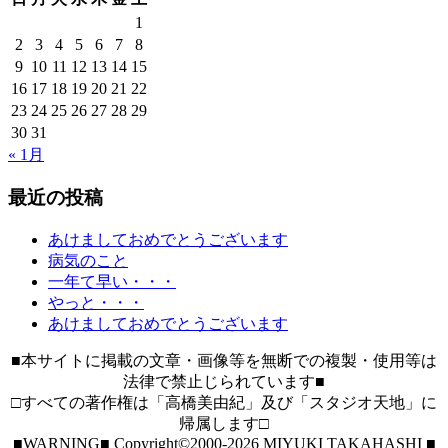
1
2
3
4
5
6
7
8
9
10
11
12
13
14
15
16
17
18
19
20
21
22
23
24
25
26
27
28
29
30
31
« 1月
最近の投稿
あけましておめでとうございます
病気のこと
一年て早い・・・
やっと・・・
あけましておめでとうございます
■本サイトに掲載の文章・画像等を無断での複製・使用等は
法律で禁止じられています■
□すべての著作権は「高橋美由紀」及び「スタジオ天地」に
帰属します□
■WARNING■ Copyright©2000-2026 MIYUKI TAKAHASHI ■