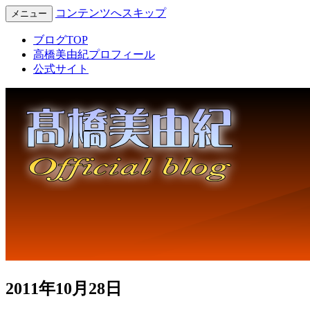
コンテンツへスキップ
メニュー
Miyuki Takahashi Official Blog
高橋美由紀オフィシャルブロ
ブログTOP
高橋美由紀プロフィール
グ
公式サイト
2011年10月28日