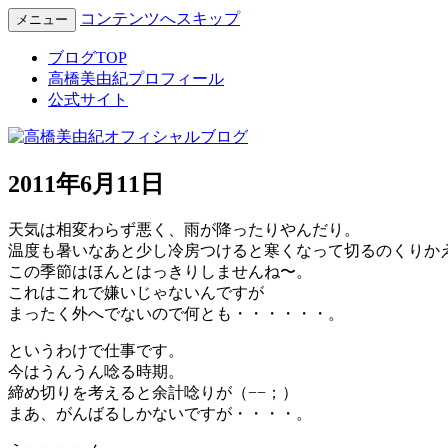
コンテンツへスキップ
メニュー
Miyuki Takahashi Official Blog
高橋美由紀オフィシャルブロ
ブログTOP
高橋美由紀プロフィール
公式サイト
2011年6月11日
天気は相変わらず悪く、雨が降ったりやんだり。
温度も暑いなあと少し冷房つけると寒くなって切るのくりか
この季節はほんとはっきりしませんね〜。
これはこれで嫌いじゃないんですが
まったく外へでないので何とも・・・・・・。
というわけで仕事です。
今はうんうん唸る時期。
締め切りを考えると余計唸りが（−−；）
まあ、がんばるしかないですが・・・・。